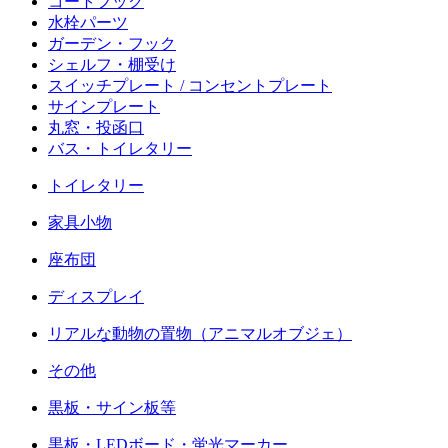
コートフック
水栓パーツ
ガーデン・フック
シェルフ・棚受け
スイッチプレート / コンセントプレート
サインプレート
丸窓・投函口
バス・トイレタリー
トイレタリー
家具小物
座布団
ディスプレイ
リアルな動物の置物（アニマルオブジェ）
その他
黒板・サイン板等
黒板・LEDボード・蛍光マーカー