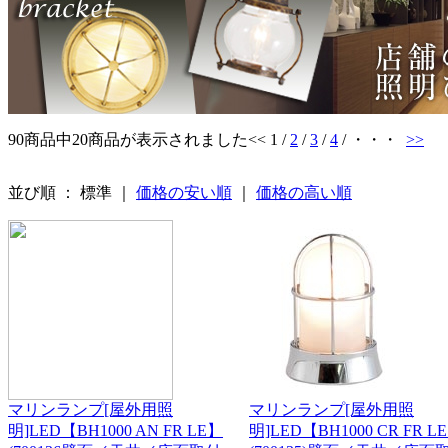
90商品中20商品が表示されました
<< 1 /
2
/
3
/
4
/ ・・・
>>
並び順 ： 標準 ｜
価格の安い順
｜
価格の高い順
マリンランプ[屋外用照
マリンランプ[屋外用照
明]LED【BH1000 AN FR LE】
明]LED【BH1000 CR FR L