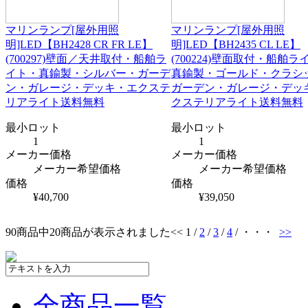
マリンランプ[屋外用照
マリンランプ[屋外用照
明]LED【BH2428 CR FR LE】
明]LED【BH2435 CL LE】
(700297)壁面／天井取付・船舶ラ
(700224)壁面取付・船舶ラ
イト・真鍮製・シルバー・ガーデ
真鍮製・ゴールド・クラシ
ン・ガレージ・デッキ・エクステ
ガーデン・ガレージ・デッ
リアライト送料無料
クステリアライト送料無料
最小ロット
最小ロット
1
1
メーカー価格
メーカー価格
メーカー希望価格
メーカー希望価格
価格
価格
¥40,700
¥39,050
90商品中20商品が表示されました
<< 1 /
2
/
3
/
4
/ ・・・
>>
全商品一覧