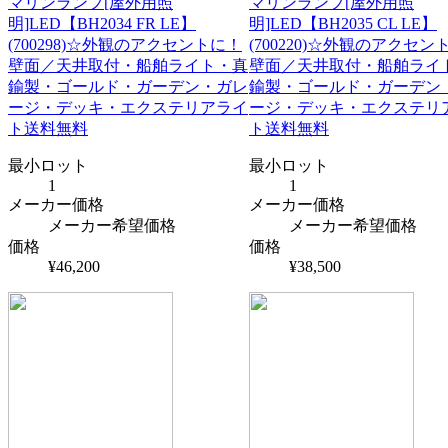
マリンランプ[屋外用照
マリンランプ[屋外用照
明]LED【BH2034 FR LE】
明]LED【BH2035 CL LE】
(700298)☆外観のアクセントに！
(700220)☆外観のアクセン
壁面／天井取付・船舶ライト・真
壁面／天井取付・船舶ライ
鍮製・ゴールド・ガーデン・ガレ
鍮製・ゴールド・ガーデン
ージ・デッキ・エクステリアライ
ージ・デッキ・エクステリ
ト送料無料
ト送料無料
最小ロット
最小ロット
1
1
メーカー価格
メーカー価格
メーカー希望価格
メーカー希望価格
価格
価格
¥46,200
¥38,500